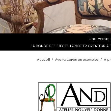
Une restau
LA RONDE DES SIEGES TAPISSIER CREATEUR À 
Accueil
Avant/après en exemples
A p