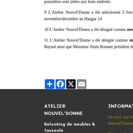
poussières sont jetées aux bons endroits.
9 L'Atelier Nouvel'Donne a été selectionné 2 foi
novembre/décembre au Hangar 14
10 L'Atelier Nouvel'Donne a été désigné comme
me
11 L'Atelier Nouvel'Donne a été désigné comme
m
Raynal ainsi que Monsieur Alain Rousset président d
Partager
Facebook
X
Email
ATELIER
INFORMA
NOUVEL'DONNE
Un mot sur l
Nouvel'Donn
Relooking de meubles &
fauteuils