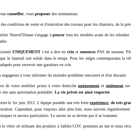
 vous
conseiller
, vous
proposer
des orientations.
des conditions de vente et d'exécution des travaux pour les chantiers, de la prés
'Atelier Nouvel'Donne s'engage à
poncer
tous les meubles avant de les relooker.
able.
itionnel
UNIQUEMENT
c'est à dire en
crin
et
semences
PAS de mousse, PAS 
r que le fauteuil soit solide dans le temps. Pour les siéges contemporains la ré
s adaptés pour recevoir une garniture en crin.
us engageons à vous informer du moindre problème rencontré et d'en discuter.
tos de votre mobilier prises à votre domicile
uniquement
et
seulement
sur 
le site sans autorisation préalable.
La vie privée est ainsi respectée
.
rtes le 1er juin 2012. L'équipe possède une très forte
expérience
, de très gr
écoration. Cependant, pour toujours aller plus loin, nous suivons régulièremen
hniques et savoirs particuliers. Le savoir ne se devine pas il se transmet.
 le vôtre en utilisant des produits à faibles COV, peintures au lait et nous réc