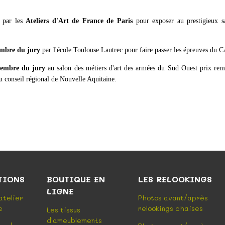
s par les
Ateliers d'Art de France de Paris
pour exposer au prestigieux s
mbre du jury
par l'école Toulouse Lautrec pour faire passer les épreuves du 
embre du jury
au salon des métiers d'art des armées du Sud Ouest prix re
u conseil régional de Nouvelle Aquitaine.
TIONS
BOUTIQUE EN
LES RELOOKINGS
LIGNE
'atelier
Photos avant/après
e
relookings chaises
Les tissus
d'ameublements